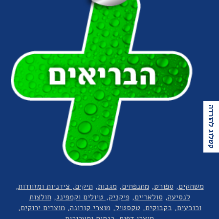
קטלוג להורדה
משחקים
ספורט
מתנפחים
מגבות
תיקים, צידניות ומזוודות
לנסיעה
סולאריים
פיקניק, טיולים וקמפינג
חולצות
וכובעים
בקבוקים
טקסטיל
מוצרי קורונה
מוצרים ירוקים
מוצרי דפוס, כנסים ותערוכות