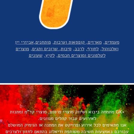
מעמדים
מארזים, קופסאות וערכות
פותחנים,אביזרי יין
ואלכוהול
לחורף
לרכב
סיכות, שרוכים ותגים
מוצרים
לטלפונים ומוצרים חכמים
לקיץ
שעונים
+GK מתמחה ביבוא ושיווק מוצרי פרסום, מוצרי קד"מ ומתנות
לאירועים עבור קהלים מגוונים.
אנו מתאימים לכל אירוע ופרויקט את המתנה או הגימיק המושלם
עבורכם באמצעות חשיבה משותפת ודיאלוג בהתאם לחזון ולצרכים