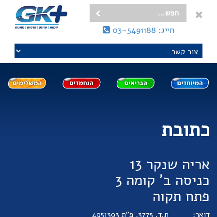
חייג: 03-5491188
כתובת
אריה שנקר 13
כניסה ב' קומה 3
פתח תקוה
דואר:
ת.ד. 3775, פ"ת 4951393