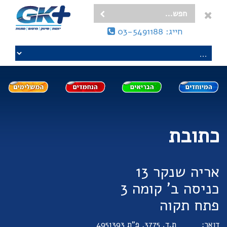
חייג: 03-5491188
כתובת
אריה שנקר 13
כניסה ב' קומה 3
פתח תקוה
דואר:
ת.ד. 3775, פ"ת 4951393