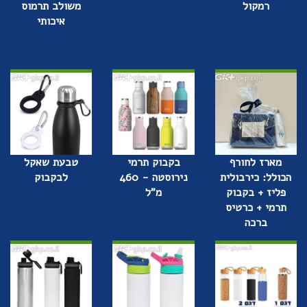
רמקול
משולב תרמוס
איכותי
מארז לחורף
בקבוק תרמי
טבעת שאקל
הכולל: כירבולית
נירוסטה - 460
לבקבוק
פליז + בקבוק
מ"ל
תרמי + כרטיס
ברכה