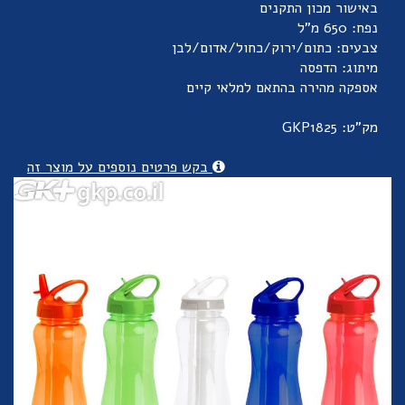
באישור מכון התקנים
נפח: 650 מ”ל
צבעים: כתום/ירוק/כחול/אדום/לבן
מיתוג: הדפסה
אספקה מהירה בהתאם למלאי קיים
מק"ט: GKP1825
בקש פרטים נוספים על מוצר זה