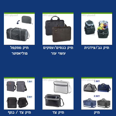
תיק גב/צידנית
תיק כנסים/עסקים
תיק מתקפל
עשוי עור
פוליאסטר
תיק
תיק צד
תיק צד / כתף