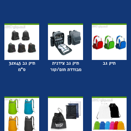
תיק גב
תיק גב צידנית
תיק גב 32x45
מבודדת חום/קור
ס"מ