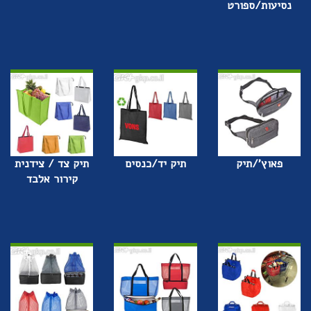
נסיעות/ספורט
פאוץ'/תיק
תיק יד/כנסים
תיק צד / צידנית
קירור אלבד