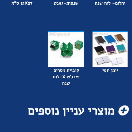
יהלום- לוח שנה
שנתית-גאנט
21X27 ס"מ
יומן יומי
קוביית מסרים
פידג'ט X-לוח
שנה
מוצרי עניין נוספים