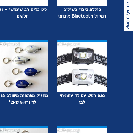
קטלוג להורדה
סוללת גיבוי בשילוב
סט כלים רב שימו
רמקול Bluetooth איכותי
חלקים
פנס ראש עם לד עוצמתי
מחזיק מפתחות משולב פנ
לבן
לד וראש טאצ'