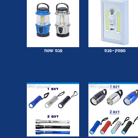
מפסק-פנס
פנס שטח