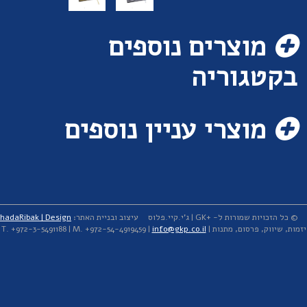
מוצרים נוספים
בקטגוריה
מוצרי עניין נוספים
© כל הזכויות שמורות ל- +GK | ג'י.קיי.פלוס
עיצוב ובניית האתר:
hadaRibak | Design
יזמות, שיווק, פרסום, מתנות | T. +972-3-5491188 | M. +972-54-4919459 |
info@gkp.co.il