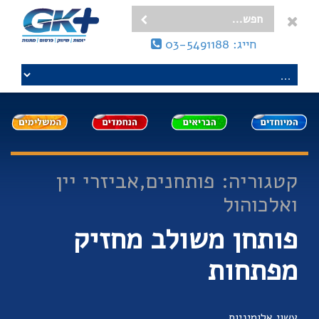
חייג: 03-5491188
קטגוריה: פותחנים,אביזרי יין
ואלכוהול
פותחן משולב מחזיק
מפתחות
עשוי אלומיניום