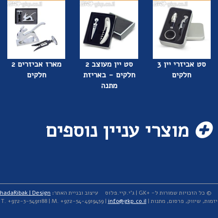
סט אביזרי יין 3
סט יין מעוצב 2
מארז אביזרים 2
חלקים
חלקים - באריזת
חלקים
מתנה
מוצרי עניין נוספים
© כל הזכויות שמורות ל- +GK | ג'י.קיי.פלוס
עיצוב ובניית האתר:
hadaRibak | Design
יזמות, שיווק, פרסום, מתנות | T. +972-3-5491188 | M. +972-54-4919459 |
info@gkp.co.il