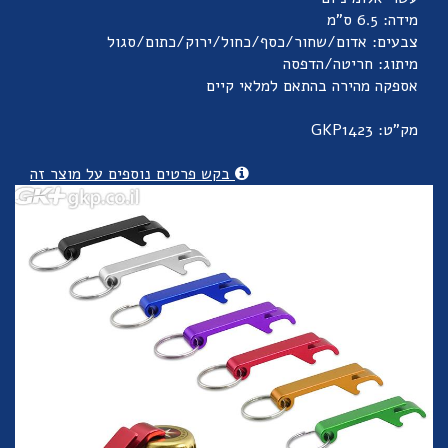
מידה: 6.5 ס"מ
צבעים: אדום/שחור/כסף/כחול/ירוק/כתום/סגול
מיתוג: חריטה/הדפסה
אספקה מהירה בהתאם למלאי קיים
מק"ט: GKP1423
בקש פרטים נוספים על מוצר זה