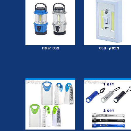
מפסק-פנס
פנס שטח