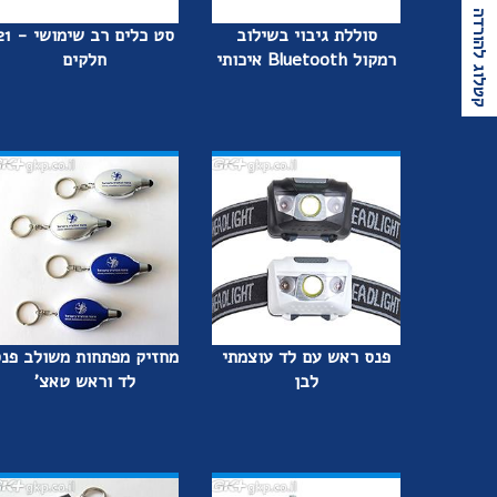
קטלוג להורדה
סוללת גיבוי בשילוב
סט כלים רב שימו
רמקול Bluetooth איכותי
חלקים
פנס ראש עם לד עוצמתי
מחזיק מפתחות משולב פנ
לבן
לד וראש טאצ'