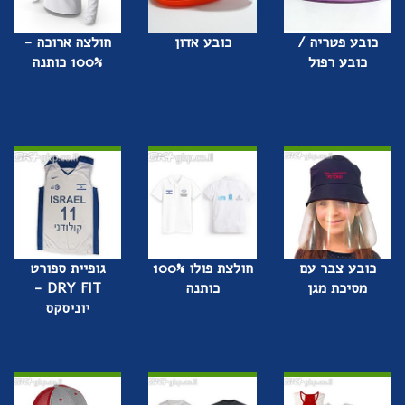
כובע פטריה /
כובע אדון
חולצה ארוכה -
כובע רפול
100% כותנה
כובע צבר עם
חולצת פולו 100%
גופיית ספורט
מסיכת מגן
כותנה
DRY FIT -
יוניסקס