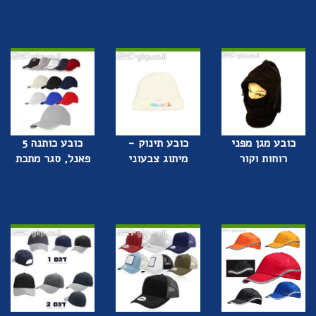
כובע מגן מפני
כובע תינוק -
כובע כותנה 5
רוחות וקור
מיתוג צבעוני
פאנל, סגר מתכת