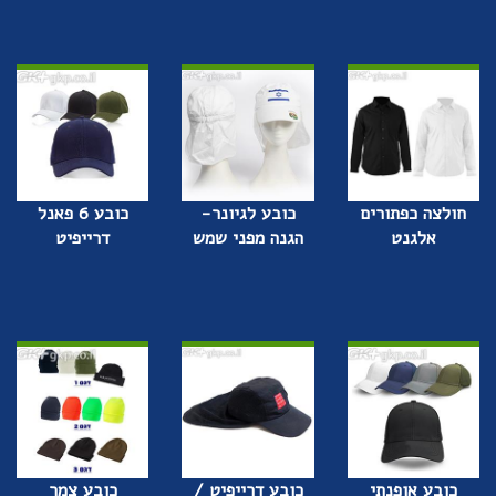
חולצה כפתורים
כובע לגיונר-
כובע 6 פאנל
אלגנט
הגנה מפני שמש
דרייפיט
כובע אופנתי
כובע דרייפיט /
כובע צמר