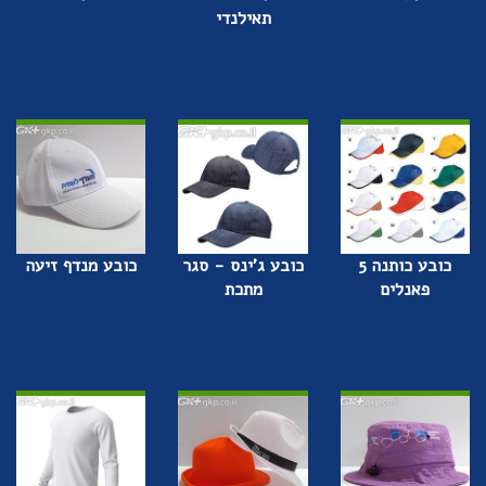
תאילנדי
כובע כותנה 5
כובע ג'ינס - סגר
כובע מנדף זיעה
פאנלים
מתכת