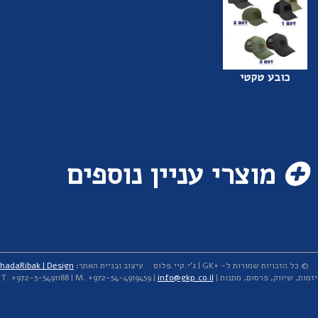
כובע טקטי
מוצרי עניין נוספים
© כל הזכויות שמורות ל- +GK | ג'י.קיי.פלוס
עיצוב ובניית האתר:
hadaRibak | Design
יזמות, שיווק, פרסום, מתנות | T. +972-3-5491188 | M. +972-54-4919459 |
info@gkp.co.il