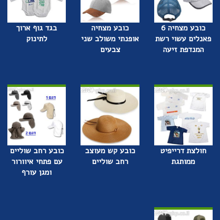
כובע מצחיה 6
כובע מצחיה
בגד גוף ארוך
פאנלים עשוי רשת
אופנתי משולב שני
לתינוק
המנדפת זיעה
צבעים
חולצת דרייפיט
כובע קש מעוצב
כובע רחב שוליים
ממותגת
רחב שוליים
עם פתחי איוורור
ומגן עורף