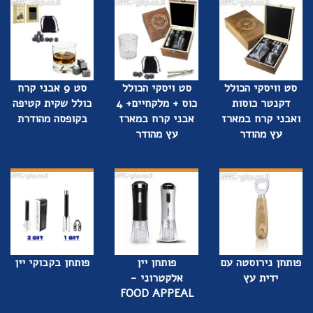
סט וויסקי הכולל
סט ויסקי הכולל
סט 9 אבני קרח
דקנטר כוסות
כוס + מלקחיים+ 4
כולל שקית קטיפה
ואבני קרח במארז
אבני קרח במארז
בקופסה מהודרת
עץ מהודר
עץ מהודר
פותחן נירוסטה עם
פותחן יין
פותחן בקבוקי יין
ידית עץ
אלקטרוני -
FOOD APPEAL