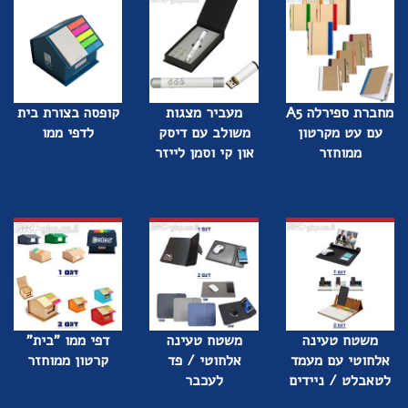
מחברת ספירלה A5
מעביר מצגות
קופסה בצורת בית
עם עט מקרטון
משולב עם דיסק
לדפי ממו
ממוחזר
און קי וסמן לייזר
משטח טעינה
משטח טעינה
דפי ממו "בית"
אלחוטי עם מעמד
אלחוטי / פד
קרטון ממוחזר
לטאבלט / ניידים
לעכבר