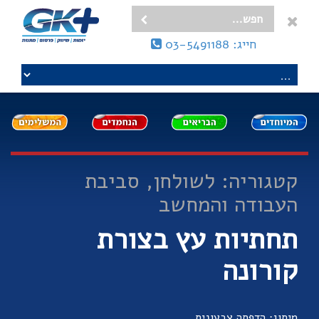
חייג: 03-5491188
קטגוריה: לשולחן, סביבת
העבודה והמחשב
תחתיות עץ בצורת
קורונה
מיתוג: הדפסה צבעונית