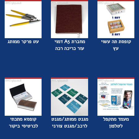
קופסת תה עשוי
מחברת A5 דמוי
עט פרקר ממותג
עץ
עור כריכה רכה
מעמד מתקפל
מגנט ממותג/מגנט
קופסא מתכתי
לטלפון
לרכב/מגנט צורני
לכרטיסי ביקור