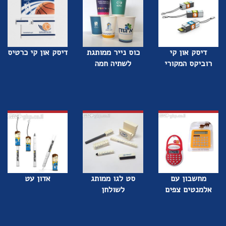
דיסק און קי
כוס נייר ממותגת
דיסק און קי כרטיס
רוביקס המקורי
לשתיה חמה
מחשבון עם
סט לגו ממותג
אדון עט
אלמנטים צפים
לשולחן