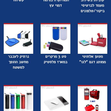
קוביות בשילוב
חמה/קרה בגימור
קשיחה
מעמד לכרטיסי
דמוי עץ
ביקור/טלפונים
מטען אלחוטי
סט 3 מרקרים
נרתיק לעכבר
ממותג דגם "לגו"
במארז פלסטיק
מחשב ההופך
למשטח