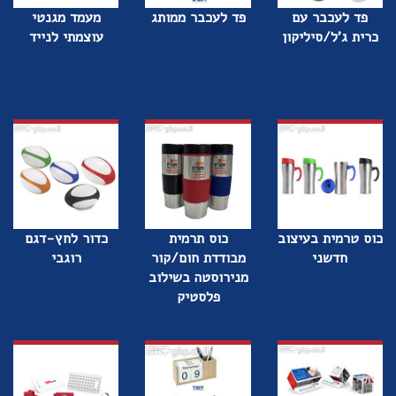
פד לעכבר עם
פד לעכבר ממותג
מעמד מגנטי
כרית ג'ל/סיליקון
עוצמתי לנייד
כוס טרמית בעיצוב
כוס תרמית
כדור לחץ-דגם
חדשני
מבודדת חום/קור
רוגבי
מנירוסטה בשילוב
פלסטיק