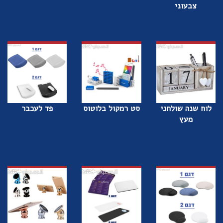
צבעוני
לוח שנה שולחני
סט רמקול בלוטוס
פד לעכבר
מעץ