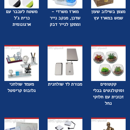
מצפן בשילוב שעון
מארז משרדי -
משטח לעכבר עם
שמש במארז עץ
שדכן, מנקב נייר
כרית ג'ל
ומתקן לנייר דבק
ארגונומית
קקטוסים
מנורת לד שולחנית
מעמד שולחני
וסוקולנטים בכלי
גלובוס קריסטל
זכוכית עם חלוקי
נחל