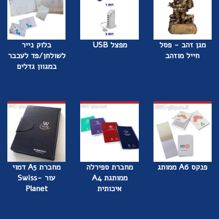
מגן זהב - פסל
מפצל USB
בלוק נייר
חייל מוזהב
לשולחן/פד לעכבר
במגוון גדלים
פנקס A6 ממותג
מחברת ספירלה
מחברת A5 דמוי
ממותגת A4
עור -Swiss
איכותית
Planet