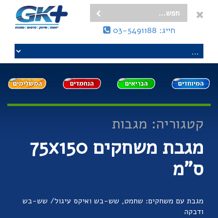
חייג: 03-5491188
קטגוריה: מגבות
מגבת משחקים 75x150
ס"מ
מגבת עם משחקים: שחמט, שש-בש ואיקס עיגול/ שש-בש
ודבקה