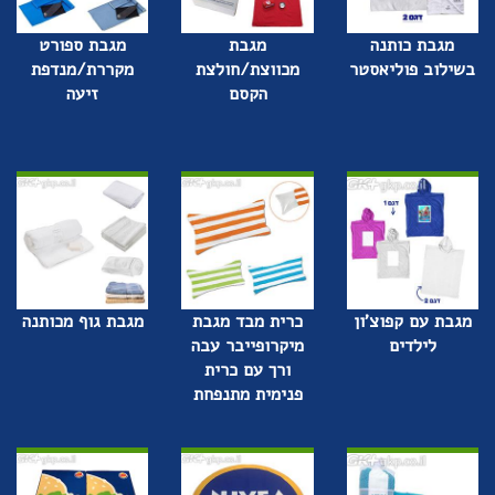
מגבת כותנה
מגבת
מגבת ספורט
בשילוב פוליאסטר
מכווצת/חולצת
מקררת/מנדפת
הקסם
זיעה
מגבת עם קפוצ'ון
כרית מבד מגבת
מגבת גוף מכותנה
לילדים
מיקרופייבר עבה
ורך עם כרית
פנימית מתנפחת