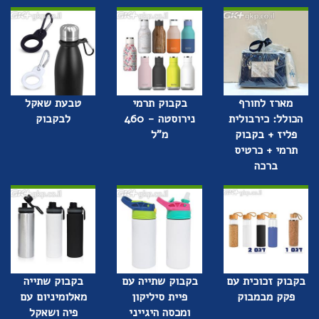
מארז לחורף
בקבוק תרמי
טבעת שאקל
הכולל: כירבולית
נירוסטה - 460
לבקבוק
פליז + בקבוק
מ"ל
תרמי + כרטיס
ברכה
בקבוק זכוכית עם
בקבוק שתייה עם
בקבוק שתייה
פקק מבמבוק
פיית סיליקון
מאלומיניום עם
ומכסה היגייני
פיה ושאקל