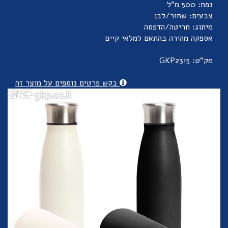
נפח: 500 מ"ל
צבעים: שחור/לבן
מיתוג: חריטה/הדפסה
אספקה מהירה בהתאם למלאי קיים
מק"ט: GKP2315
בקש פרטים נוספים על מוצר זה