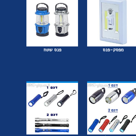
מפסק-פנס
פנס שטח