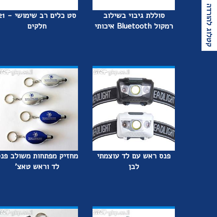
קטלוג להורדה
סוללת גיבוי בשילוב
סט כלים רב שימו
רמקול Bluetooth איכותי
חלקים
פנס ראש עם לד עוצמתי
מחזיק מפתחות משולב פנ
לבן
לד וראש טאצ'