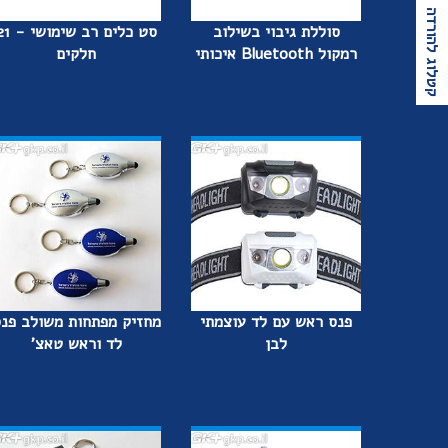
קטלוג להורדה
סוללת גיבוי בשילוב
סט כלים רב שימו
רמקול Bluetooth איכותי
חלקים
פנס ראש עם לד עוצמתי
מחזיק מפתחות משולב פנ
לבן
לד וראש טאצ'