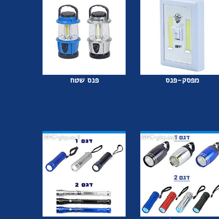
מפסק-פנס
פנס שטח