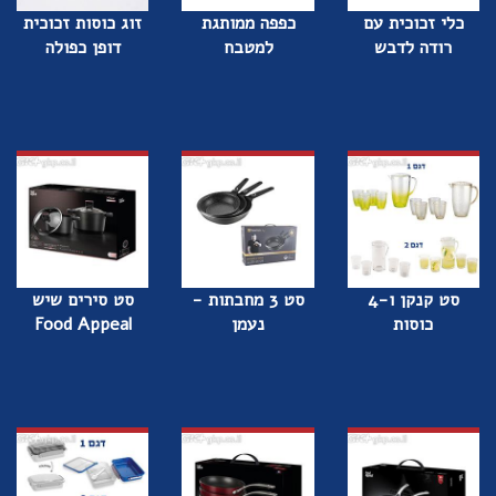
כלי זכוכית עם
כפפה ממותגת
זוג כוסות זכוכית
רודה לדבש
למטבח
דופן כפולה
סט קנקן ו-4
סט 3 מחבתות -
סט סירים שיש
כוסות
נעמן
Food Appeal