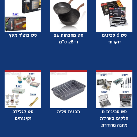
סט 6 סכינים
סט מחבתות 24
סט בוצ'ר מעץ
יוקרתי
ו-28 ס"מ
סט סכינים 6
תבנית צליה
סט לגלידה
חלקים באריזת
וקינוחים
מתנה מהודרת