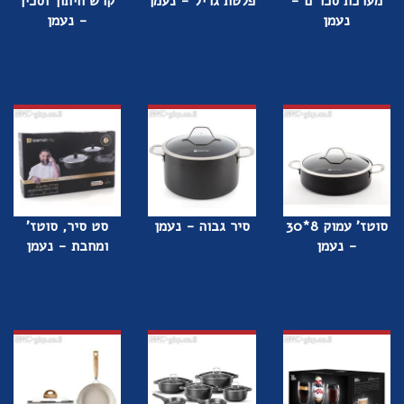
מערכת סכו''ם -
פלטת גריל - נעמן
קרש חיתוך וסכין
נעמן
- נעמן
סוטז' עמוק 8*30
סיר גבוה - נעמן
סט סיר, סוטז'
- נעמן
ומחבת - נעמן