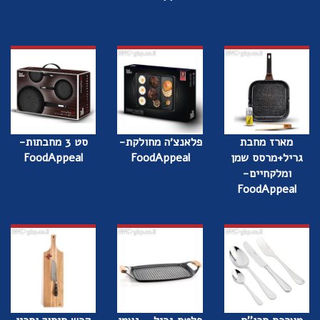
מארז מחבת
פלאנצ׳ה מחולקת-
סט 3 מחבתות-
גריל+מרסס שמן
FoodAppeal
FoodAppeal
ומלקחיים-
FoodAppeal