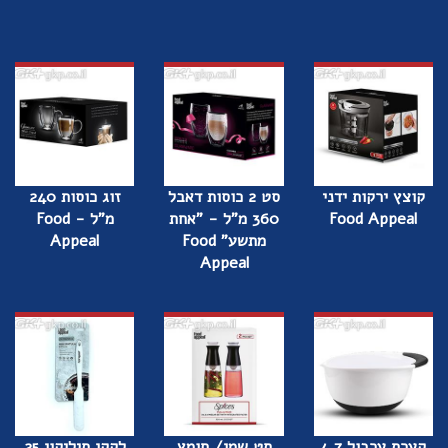
קוצץ ירקות ידני
סט 2 כוסות דאבל
זוג כוסות 240
Food Appeal
360 מ"ל - "אחת
מ"ל - Food
מתשע" Food
Appeal
Appeal
קערת ערבול 4.7
סט שמן/ חומץ
לקקן סיליקון 25