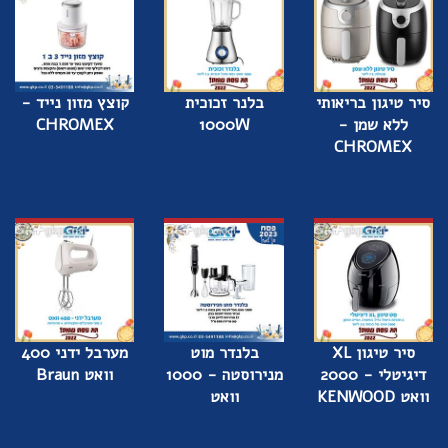
סיר טיגון בריאותי
בלנר זכוכית
קוצץ מזון נייד -
ללא שמן -
1000W
CHROMEX
CHROMEX
סיר טיגון XL
בלנדר מוט
מערבל ידני 400
דיגיטלי - 2000
מנירוסטה - 1000
וואט Braun
וואט KENWOOD
וואט