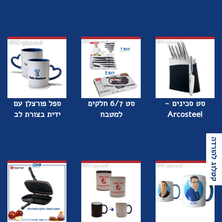
סט סכינים -
סט 6/7 חלקים
ספל פורצלן עם
Arcosteel
למטבח
ידית בצורת לב
קטלוג להורדה