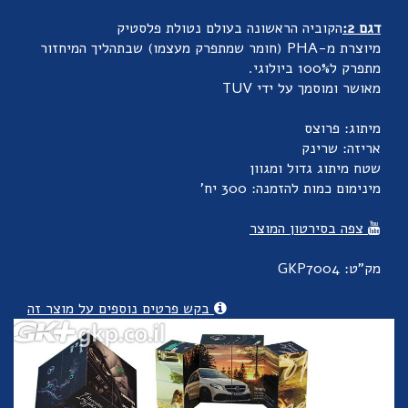
דגם 2:
הקוביה הראשונה בעולם נטולת פלסטיק
מיוצרת מ-PHA (חומר שמתפרק מעצמו) שבתהליך המיחזור
מתפרק ל100% ביולוגי.
מאושר ומוסמך על ידי TUV
מיתוג: פרוצס
אריזה: שרינק
שטח מיתוג גדול ומגוון
מינימום כמות להזמנה: 300 יח'
צפה בסירטון המוצר
מק"ט: GKP7004
בקש פרטים נוספים על מוצר זה