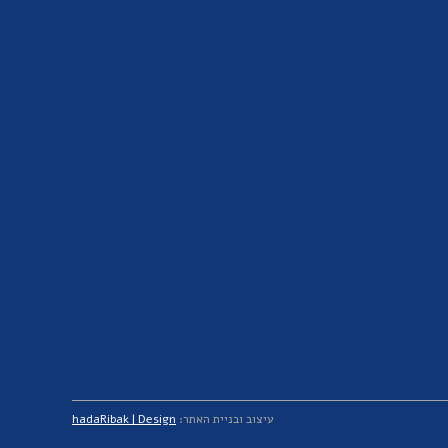
עיצוב ובניית האתר:
hadaRibak | Design