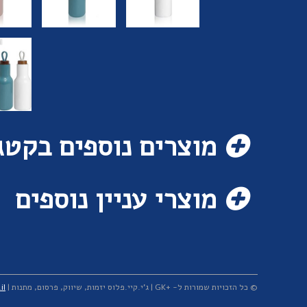
מוצרים נוספים בקטג
מוצרי עניין נוספים
© כל הזכויות שמורות ל- +GK | ג'י.קיי.פלוס יזמות, שיווק, פרסום, מתנות | T. +972-3-5491188 | M. +972-54-4919459 |
il