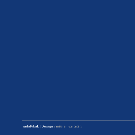
עיצוב ובניית האתר:
hadaRibak | Design