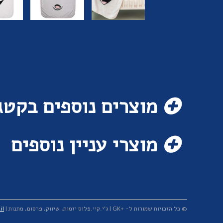
מוצרים נוספים בקטג
מוצרי עניין נוספים
© כל הזכויות שמורות ל- +GK | ג'י.קיי.פלוס יזמות, שיווק, פרסום, מתנות | T. +972-3-5491188 | M. +972-54-4919459 |
il