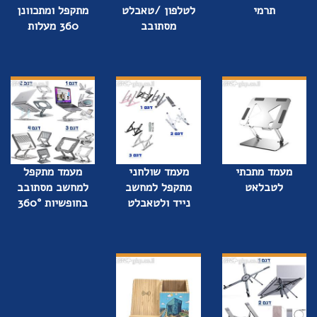
תרמי
לטלפון /טאבלט
מתקפל ומתכוונן
מסתובב
360 מעלות
מעמד מתכתי
מעמד שולחני
מעמד מתקפל
לטבלאט
מתקפל למחשב
למחשב מסתובב
נייד ולטאבלט
בחופשיות 360°