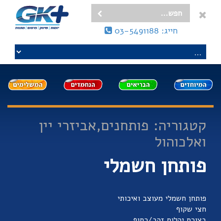
חייג: 03-5491188
קטגוריה: פותחנים,אביזרי יין
ואלכוהול
פותחן חשמלי
פותחן חשמלי מעוצב ואיכותי
חצי שקוף
בצורת יהלום זהב/כסוף