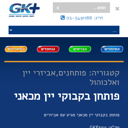
חייג: 03-5491188
קטגוריה: פותחנים,אביזרי יין
ואלכוהול
פותחן בקבוקי יין מכאני
פותחן בקבוקי יין מכאני מגיע עם אביזרים
מק"ט: GKP3311