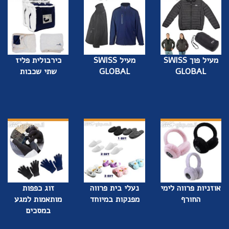
מעיל פוך SWISS
מעיל SWISS
כירבולית פליז
GLOBAL
GLOBAL
שתי שכבות
אוזניות פרווה לימי
נעלי בית פרווה
זוג כפפות
החורף
מפנקות במיוחד
מותאמות למגע
במסכים