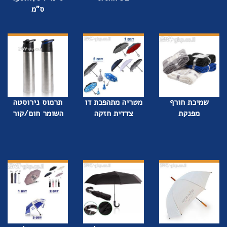
ס”מ
שמיכת חורף
מטריה מתהפכת דו
תרמוס נירוסטה
מפנקת
צדדית חזקה
השומר חום/קור