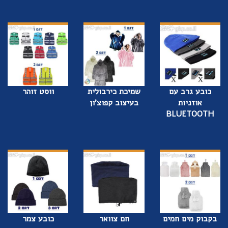
כובע גרב עם
שמיכת כירבולית
ווסט זוהר
אוזניות
בעיצוב קפוצ'ון
BLUETOOTH
בקבוק מים חמים
חם צוואר
כובע צמר