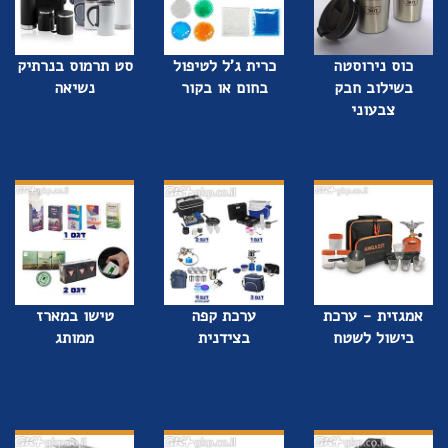
כוס נירוסטה
כרית ג'ל לטיפול
סט תרמוס בנרתיק
בשילוב חבק
בחום או בקור
נשיאה
צבעוני
אמגזית - ערכת
ערכת קפה
טישו במארז
בישול לשטח
בצידנית
ממותג