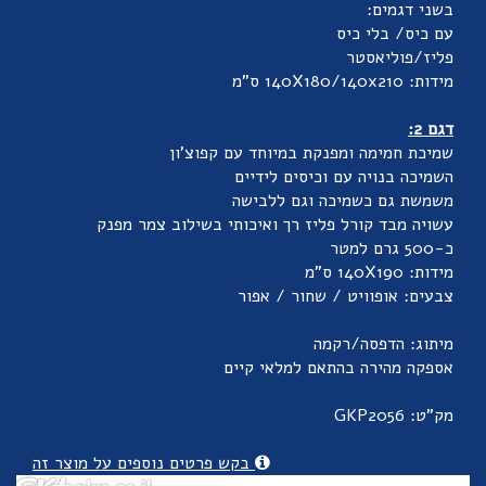
בשני דגמים:
עם כיס/ בלי כיס
פליז/פוליאסטר
מידות: 140X180/140x210 ס"מ
דגם 2:
שמיכת חמימה ומפנקת במיוחד עם קפוצ'ון
השמיכה בנויה עם וכיסים לידיים
משמשת גם כשמיכה וגם ללבישה
עשויה מבד קורל פליז רך ואיכותי בשילוב צמר מפנק
כ-500 גרם למטר
מידות: 140X190 ס"מ
צבעים: אופוויט / שחור / אפור
מיתוג: הדפסה/רקמה
אספקה מהירה בהתאם למלאי קיים
מק"ט: GKP2056
בקש פרטים נוספים על מוצר זה