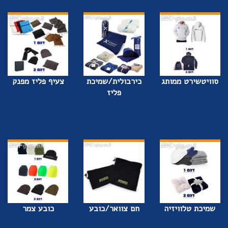
סוויטשירט ממותג
כירבולית/שמיכת
צעיף פליז מפנק
פליז
שמיכת טלוויזיה
חם צוואר/כובע
כובע צמר