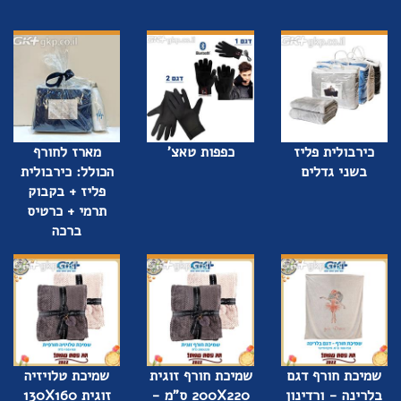
כירבולית פליז
כפפות טאצ'
מארז לחורף
בשני גדלים
הכולל: כירבולית
פליז + בקבוק
תרמי + כרטיס
ברכה
שמיכת חורף דגם
שמיכת חורף זוגית
שמיכת טלויזיה
בלרינה - ורדינון
200X220 ס"מ -
זוגית 130X160