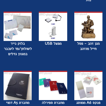
מגן זהב - פסל
מפצל USB
בלוק נייר
חייל מוזהב
לשולחן/פד לעכבר
במגוון גדלים
פנקס A6 ממותג
מחברת ספירלה
מחברת A5 דמוי