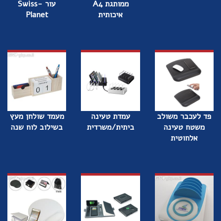
ממותגת A4
עור -Swiss
איכותית
Planet
פד לעכבר משולב
עמדת טעינה
מעמד שולחן מעץ
משטח טעינה
ביתית/משרדית
בשילוב לוח שנה
אלחוטית