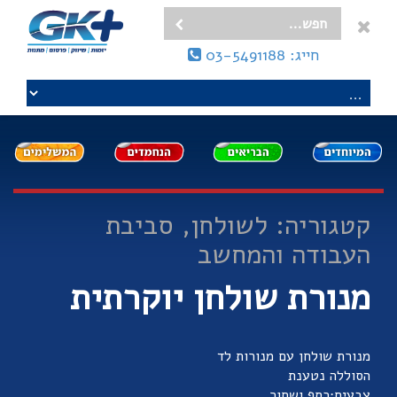
חייג: 03-5491188
קטגוריה: לשולחן, סביבת
העבודה והמחשב
מנורת שולחן יוקרתית
מנורת שולחן עם מנורות לד
הסוללה נטענת
צבעים:כסף ושחור