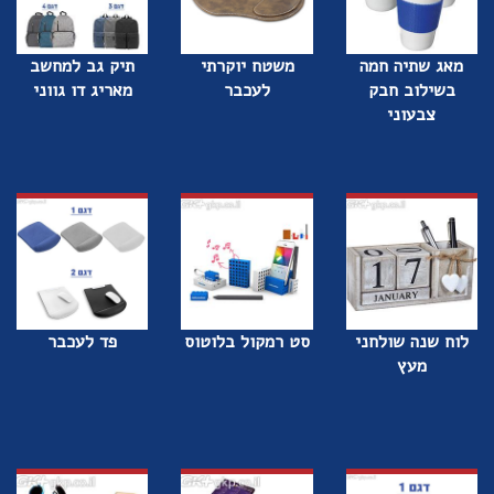
מאג שתיה חמה
משטח יוקרתי
תיק גב למחשב
בשילוב חבק
לעכבר
מאריג דו גווני
צבעוני
לוח שנה שולחני
סט רמקול בלוטוס
פד לעכבר
מעץ