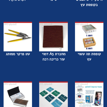
בקופסת עץ
קופסת תה עשוי
מחברת A5 דמוי
עט פרקר ממותג
עץ
עור כריכה רכה