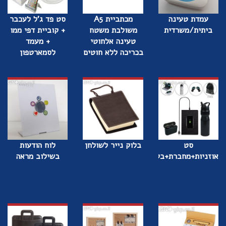
עמדת טעינה
מכתביית A5
סט פד ג'ל לעכבר
ביתית/משרדית
משולבת משטח
+ קוביית דפי ממו
טעינה אלחוטי
+ מעמד
בכריכה ללא חוטים
לסמארטפון
סט
בלוק נייר לשולחן
לוח הודעות
אוזניות+מחברת+בקבוק
בשילוב מראה