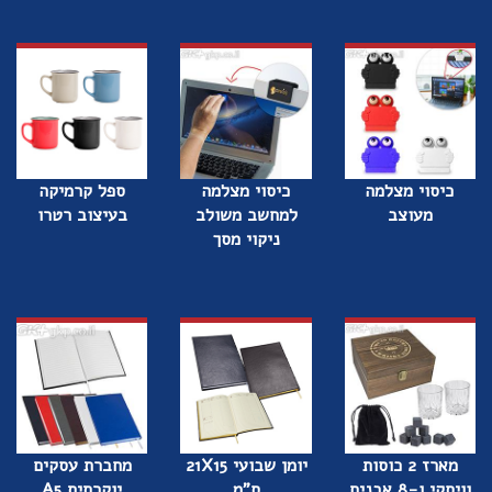
כיסוי מצלמה
כיסוי מצלמה
ספל קרמיקה
מעוצב
למחשב משולב
בעיצוב רטרו
ניקוי מסך
מארז 2 כוסות
יומן שבועי 21X15
מחברת עסקים
וויסקי ו-8 אבנים
ס"מ
יוקרתית A5