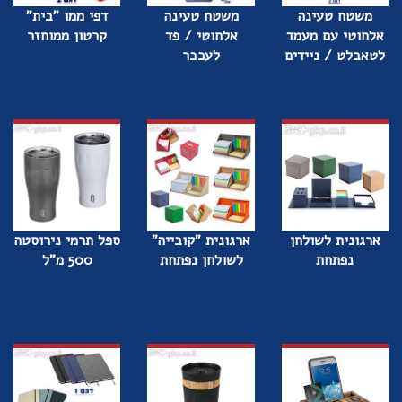
משטח טעינה
משטח טעינה
דפי ממו "בית"
אלחוטי עם מעמד
אלחוטי / פד
קרטון ממוחזר
לטאבלט / ניידים
לעכבר
ארגונית לשולחן
ארגונית "קובייה"
ספל תרמי נירוסטה
נפתחת
לשולחן נפתחת
500 מ"ל