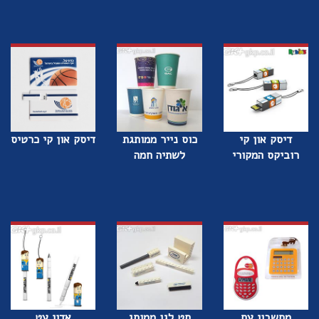
דיסק און קי
כוס נייר ממותגת
דיסק און קי כרטיס
רוביקס המקורי
לשתיה חמה
מחשבון עם
סט לגו ממותג
אדון עט