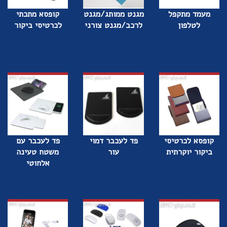
מעמד מתקפל
מגנט ממותג/מגנט
קופסא מתכתי
לטלפון
לרכב/מגנט צורני
לכרטיסי ביקור
קופסא לכרטיסי
פד לעכבר דמוי
פד לעכבר עם
ביקור יוקרתית
עור
משטח טעינה
אלחוטי