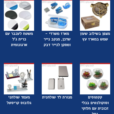
מצפן בשילוב שעון
מארז משרדי -
משטח לעכבר עם
שמש במארז עץ
שדכן, מנקב נייר
כרית ג'ל
ומתקן לנייר דבק
ארגונומית
קקטוסים
מנורת לד שולחנית
מעמד שולחני
וסוקולנטים בכלי
גלובוס קריסטל
זכוכית עם חלוקי
נחל