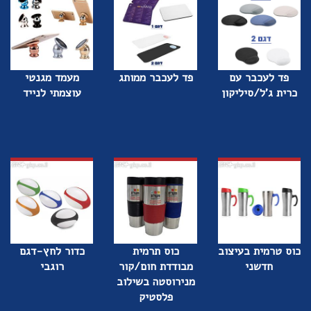
פד לעכבר עם
פד לעכבר ממותג
מעמד מגנטי
כרית ג'ל/סיליקון
עוצמתי לנייד
כוס טרמית בעיצוב
כוס תרמית
כדור לחץ-דגם
חדשני
מבודדת חום/קור
רוגבי
מנירוסטה בשילוב
פלסטיק