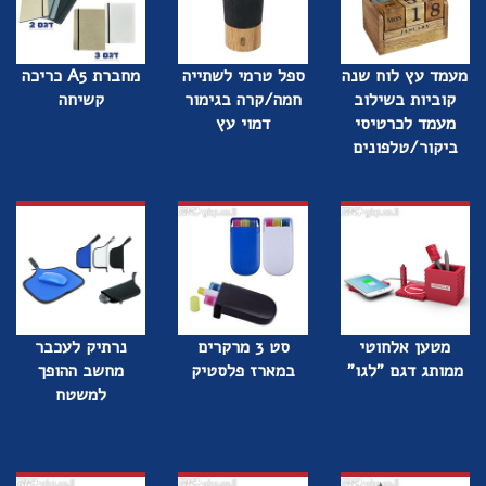
מעמד עץ לוח שנה
ספל טרמי לשתייה
מחברת A5 כריכה
קוביות בשילוב
חמה/קרה בגימור
קשיחה
מעמד לכרטיסי
דמוי עץ
ביקור/טלפונים
מטען אלחוטי
סט 3 מרקרים
נרתיק לעכבר
ממותג דגם "לגו"
במארז פלסטיק
מחשב ההופך
למשטח