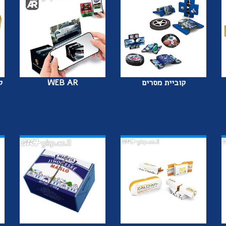
קוביית מסרים
WEB AR
ק