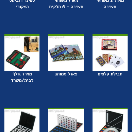
מארז 2 משחקי
מארז משחקי
ספינר רוביקס
חשיבה
חשיבה - 6 חלקים
המקורי
חבילת קלפים
פאזל ממותג
מארז גולף
לבית/משרד