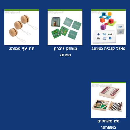
פאזל קוביה ממותג
משחק זיכרון
יויו עץ ממותג
ממותג
סט משחקים
משפחתי