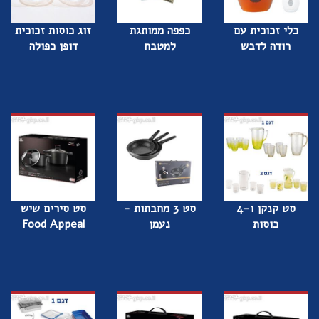
כלי זכוכית עם
כפפה ממותגת
זוג כוסות זכוכית
רודה לדבש
למטבח
דופן כפולה
סט קנקן ו-4
סט 3 מחבתות -
סט סירים שיש
כוסות
נעמן
Food Appeal