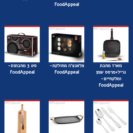
FoodAppeal
מארז מחבת
פלאנצ׳ה מחולקת-
סט 3 מחבתות-
גריל+מרסס שמן
FoodAppeal
FoodAppeal
ומלקחיים-
FoodAppeal