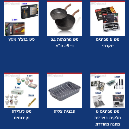
סט 6 סכינים
סט מחבתות 24
סט בוצ'ר מעץ
יוקרתי
ו-28 ס"מ
סט סכינים 6
תבנית צליה
סט לגלידה
חלקים באריזת
וקינוחים
מתנה מהודרת