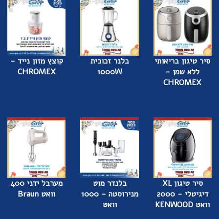
סיר טיגון בריאותי
בלנר זכוכית
קוצץ מזון נייד -
ללא שמן -
1000W
CHROMEX
CHROMEX
סיר טיגון XL
בלנדר מוט
מערבל ידני 400
דיגיטלי - 2000
מנירוסטה - 1000
וואט Braun
וואט KENWOOD
וואט