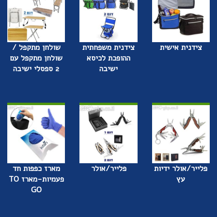
צידנית אישית
צידנית משפחתית
שולחן מתקפל /
ההופכת לכיסא
שולחן מתקפל עם
ישיבה
2 ספסלי ישיבה
פלייר/אולר ידיות
פלייר/אולר
מארז כפפות חד
עץ
פעמיות-מארז TO
GO