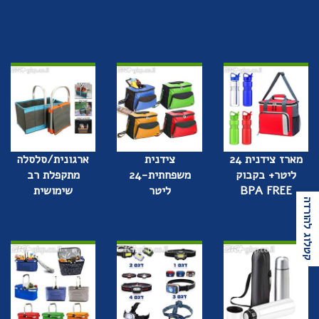
מארז צידנית 24
צידנית
ארגונית/סלסלה
ליטר+ בקבוק
משפחתית-24
מתקפלת רב
BPA FREE
ליטר
שימושית
קטלוג להורדה