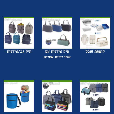
קופסת אוכל
תיק צידנית עם
תיק גב/צידנית
שתי ידיות אחיזה