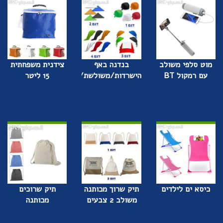
מוט סלפי משולב
בנדנה באף
צידנית משפחתית
עם רמקול BT
הישרדות/משולשת/כובע
15 ליטר
כיסא ים לילדים
תיק שרוך מכותנה
תיק שרוכים
משולב 2 צבעים
מכותנה