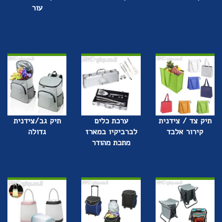
עור
תיק צד / צידנית
ערכת כלים
תיק גב/צידנית
קירור אלבד
לברביקיו במארז
גדולה
מתכת מהודר