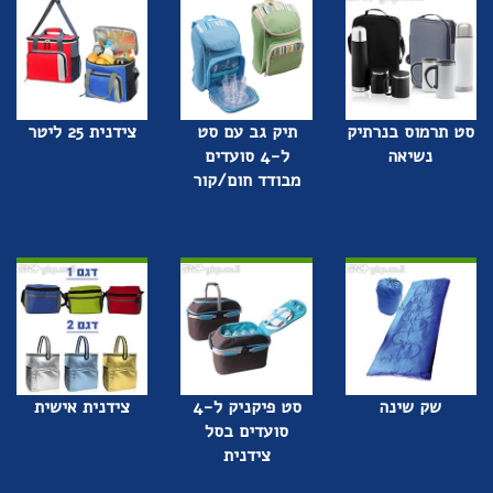
סט תרמוס בנרתיק
תיק גב עם סט
צידנית 25 ליטר
נשיאה
ל-4 סועדים
מבודד חום/קור
שק שינה
סט פיקניק ל-4
צידנית אישית
סועדים בסל
צידנית