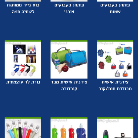
פותחן בקבוקים
פותחן בקבוקים
כוס נייר ממותגת
שטוח
צורני
לשתיה חמה
צידנית אישית
צידנית אישית מבד
נורת לד עוצמתית
מבודדת חום/קור
קורדורה