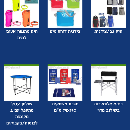
תיק גב/צידנית
צידנית דוחה מים
תיק מתנפח אטום
למים
כיסא אלומיניום
מגבת משחקים
שולחן עגול
בשילוב מדף
75x150 ס"מ
מתקפל עם 4
מקומות
לכוסות/בקבוקים