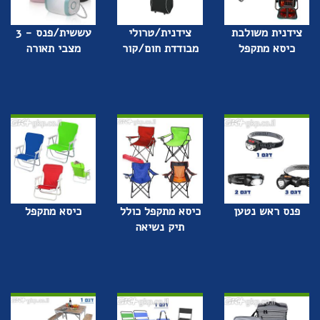
צידנית משולבת
צידנית/טרולי
עששית/פנס - 3
כיסא מתקפל
מבודדת חום/קור
מצבי תאורה
פנס ראש נטען
כיסא מתקפל כולל
כיסא מתקפל
תיק נשיאה