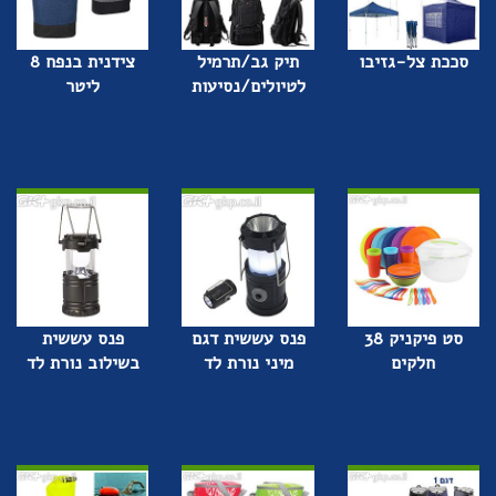
סככת צל-גזיבו
תיק גב/תרמיל
צידנית בנפח 8
לטיולים/נסיעות
ליטר
סט פיקניק 38
פנס עששית דגם
פנס עששית
חלקים
מיני נורת לד
בשילוב נורת לד