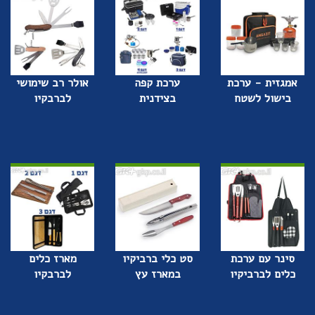
אמגזית - ערכת
ערכת קפה
אולר רב שימושי
בישול לשטח
בצידנית
לברבקיו
סינר עם ערכת
סט כלי ברביקיו
מארז כלים
כלים לברביקיו
במארז עץ
לברבקיו