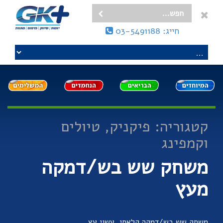
חייג: 03-5491188
קטגוריה: פיקניק, טיולים
וקמפינג
משחק שש בש/דמקה
מעץ
משחק שש בש/דמקה קלאסי, עשוי עץ.