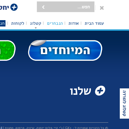
עמוד הבית
אודות
הנבחרים
קטלוג
לקוחות
חנו
שלנו
קטלוג להורדה
© כל הזכויות שמורות ל- +GK | ג'י.קיי.פלוס יזמות, שיווק, פרסום, מתנות | T. +972-3-5491188 | M. +972-54-4919459 |
il